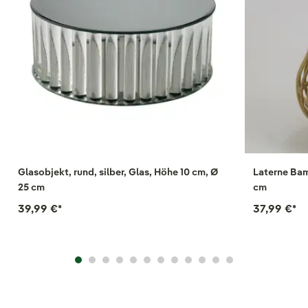
Glasobjekt, rund, silber, Glas, Höhe 10 cm, Ø
Laterne Bam
25 cm
cm
39,99 €
*
37,99 €
*