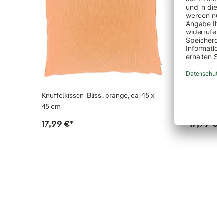
Knuffelkissen 'Bliss', orange, ca. 45 x
Knuffelki
45 cm
x 45 cm
17,99 €
*
17,99 