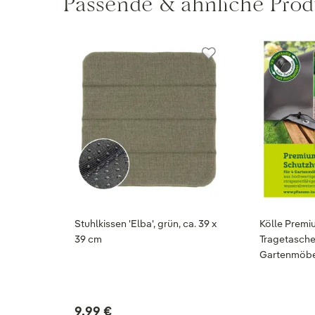
Passende & ähnliche Prod
Stuhlkissen 'Elba', grün, ca. 39 x
Kölle Premi
39 cm
Tragetasche
Gartenmöbe
9,99 €