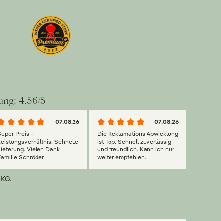
ung: 4.56/5
07.08.26
07.08.26
Super Preis -
Die Reklamations Abwicklung
Leistungsverhältnis. Schnelle
ist Top. Schnell zuverlässig
Lieferung. Vielen Dank
und freundlich. Kann ich nur
Familie Schröder
weiter empfehlen.
 KG.