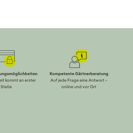
lungsmöglichkeiten
Kompetente Gärtnerberatung
eit kommt an erster
Auf jede Frage eine Antwort –
Stelle
online und vor Ort