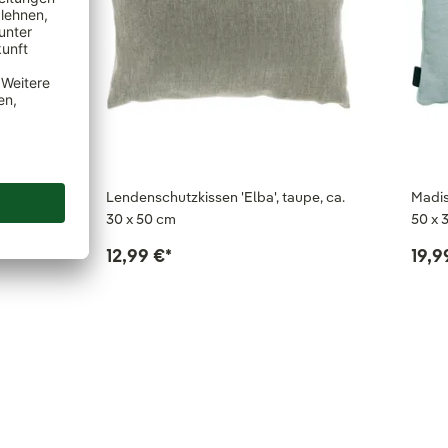
5 x 45
Lendenschutzkissen 'Elba', taupe, ca.
Madis
30 x 50 cm
50 x 
12,99 €
*
19,9