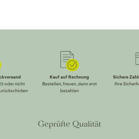
ückversand
Kauf auf Rechnung
Sichere Zah
lt oder nicht
Bestellen, freuen, dann erst
Ihre Sicherh
zurückschicken
bezahlen
Geprüfte Qualität