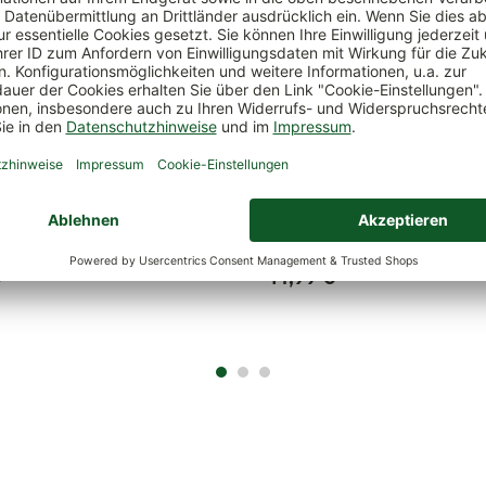
ssen 'Bliss', tea green, ca. 45
Zierkissen 'Panama', grün, ca. 4
cm
€
*
14,99 €
*