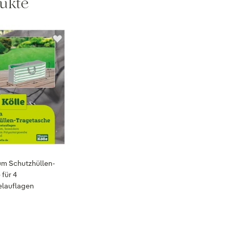
ukte
um Schutzhüllen-
 für 4
lauflagen