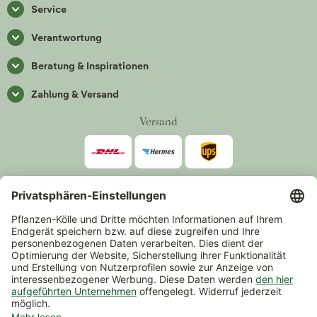
Service
Verantwortung
Beratung & Inspirationen
Zahlung & Versand
Versand
Zahlarten
*Alle Preise inkl. gesetzlicher Mehrwertsteuer zzgl.
Versand
.
Mindestbestellwert 14,90 €, ausgenommen sind Gutscheine und
Events.