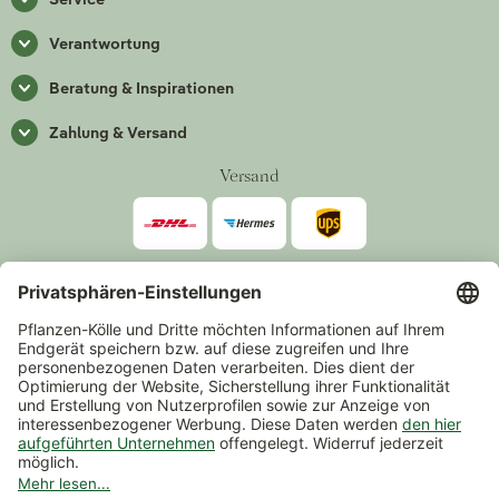
Verantwortung
Beratung & Inspirationen
Zahlung & Versand
Versand
Zahlarten
*Alle Preise inkl. gesetzlicher Mehrwertsteuer zzgl.
Versand
.
Mindestbestellwert 14,90 €, ausgenommen sind Gutscheine und
Events.