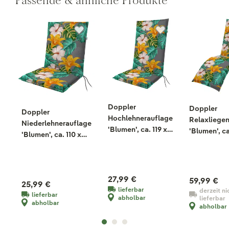
Passende & ähnliche Produkte
Doppler
Doppler
Doppler
Hochlehnerauflage
Relaxliege
Niederlehnerauflage
'Blumen', ca. 119 x
'Blumen', ca
'Blumen', ca. 110 x
48 cm
48 cm
48 cm
27,99 €
59,99 €
25,99 €
lieferbar
derzeit ni
lieferbar
abholbar
lieferbar
abholbar
abholbar