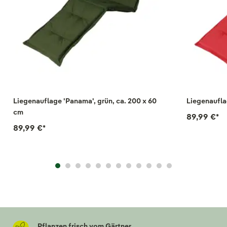
Liegenauflage 'Panama', grün, ca. 200 x 60
Liegenaufla
cm
89,99 €
*
89,99 €
*
Pflanzen frisch vom Gärtner