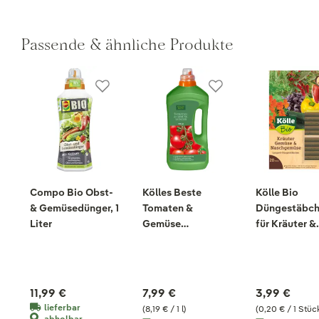
Passende & ähnliche Produkte
Compo Bio Obst-
Kölles Beste
Kölle Bio
& Gemüsedünger, 1
Tomaten &
Düngestäbc
Liter
Gemüse
für Kräuter &
Humatdünger, 975
Gemüse, 20 
ml
11,99 €
7,99 €
3,99 €
lieferbar
(8,19 € / 1 l)
(0,20 € / 1 Stüc
abholbar