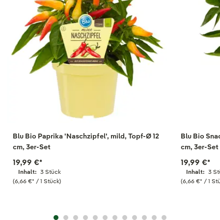
Blu Bio Paprika 'Naschzipfel', mild, Topf-Ø 12
Blu Bio Snac
cm, 3er-Set
cm, 3er-Set
19,99 €
*
19,99 €
*
Inhalt:
3 Stück
Inhalt:
3 S
(6,66 €
*
/ 1 Stück)
(6,66 €
*
/ 1 St