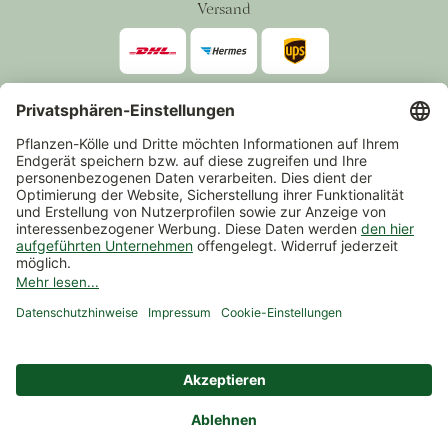
Versand
Zahlarten
*Alle Preise inkl. gesetzlicher Mehrwertsteuer zzgl.
Versand
.
Mindestbestellwert 14,90 €, ausgenommen sind Gutscheine und
Events.
Vertrag widerrufen
© 2026 Pflanzen-Kölle Gartencenter GmbH & Co. KG
AGB
Widerrufsrecht
Datenschutz
Impressum
Nutzungsbedingungen Chatbot
Barrierefreiheit
Cookie-Einstellungen