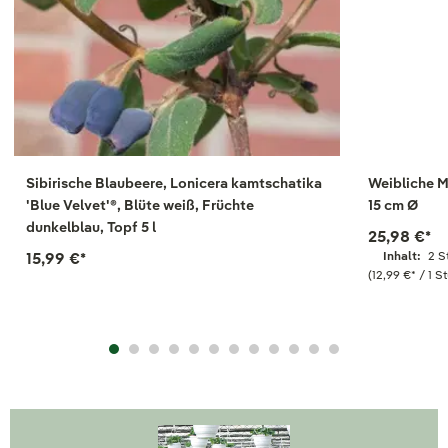
Sibirische Blaubeere, Lonicera kamtschatika
Weibliche Mi
'Blue Velvet'®, Blüte weiß, Früchte
15 cm Ø
dunkelblau, Topf 5 l
25,98 €
*
15,99 €
*
Inhalt:
2 S
(12,99 €
*
/ 1 S