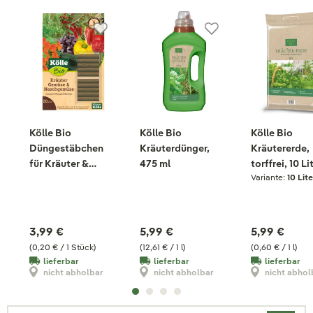
Kölle Bio
Kölle Bio
Kölle Bio
Düngestäbchen
Kräuterdünger,
Kräutererde,
für Kräuter &
475 ml
torffrei, 10 Li
Variante:
10 Lite
Gemüse, 20 Stück
3,99 €
5,99 €
5,99 €
(0,20 € / 1 Stück)
(12,61 € / 1 l)
(0,60 € / 1 l)
lieferbar
lieferbar
lieferbar
nicht abholbar
nicht abholbar
nicht abhol