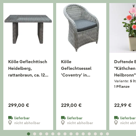
Kölle Geflechttisch
Kölle
Duftende 
Heidelberg,
Geflechtsessel
"Käthchen
rattanbraun, ca. 120
'Coventry' in
Heilbronn"
Variante:
5 lt
x 80 cm
weißgrau inkl.
orange-apr
1 Pflanze
Kissen in anthrazit
rosa, Topf 
299,00 €
229,00 €
22,99 €
lieferbar
lieferbar
lieferbar
nicht abholbar
nicht abholbar
nicht ab