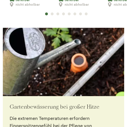
nicht abholbar
nicht abholbar
nicht a
Gartenbewässerung bei großer Hitze
Die extremen Temperaturen erfordern
Fingerspitzengefühl bei der Pflege von