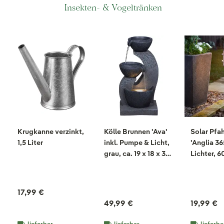
Insekten- & Vogeltränken
Krugkanne verzinkt,
Kölle Brunnen 'Ava'
Solar Pfa
1,5 Liter
inkl. Pumpe & Licht,
'Anglia 365
grau, ca. 19 x 18 x 36
Lichter, 6
cm
17,99 €
49,99 €
19,99 €
lieferbar
lieferbar
lieferba