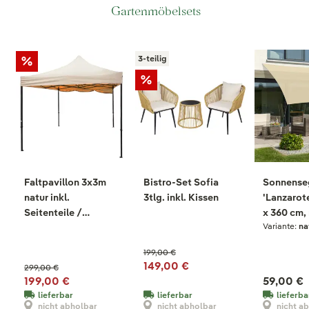
Gartenmöbelsets
3-teilig
Faltpavillon 3x3m
Bistro-Set Sofia
Sonnense
natur inkl.
3tlg. inkl. Kissen
'Lanzarote
Seitenteile /
x 360 cm, 
Variante:
na
einfacher Aufbau,
transportabel
199,00 €
149,00 €
299,00 €
199,00 €
59,00 €
lieferbar
lieferbar
lieferba
nicht abholbar
nicht abholbar
nicht a