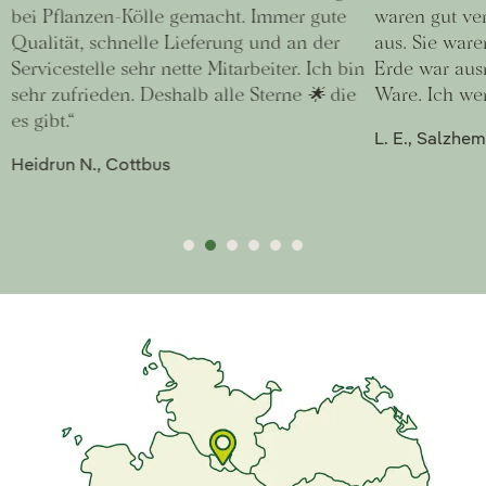
bei Pflanzen-Kölle gemacht. Immer gute
waren gut ver
Qualität, schnelle Lieferung und an der
aus. Sie war
Servicestelle sehr nette Mitarbeiter. Ich bin
Erde war aus
sehr zufrieden. Deshalb alle Sterne 🌟 die
Ware. Ich wer
es gibt.“
L. E., Salzh
Heidrun N., Cottbus