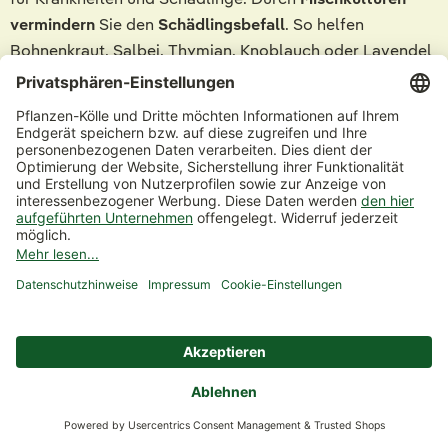
vermindern
Sie den
Schädlingsbefall
. So helfen
Bohnenkraut, Salbei, Thymian, Knoblauch oder Lavendel
dabei, durch ihren Geruch unerwünschte Schädlinge zu
verhindern.
Schnecken
Jungpflanzen
sind ein
Leckerbissen
für
Nacktchnecken
.
Haben sich große Blätter gebildet, stellen Schnecken
kein Problem mehr dar. Daher gilt es am Anfang der
Kultur besonders auf Schneckenfraß zu achten und mit
Mulch
und anderen Materialien die Sämlinge zu schützen.
Blattläuse
Häufig werden Triebspitzen und Blüten von
Blattläusen
befallen. Sobald Sie den Blattlausbefall festgestellt
haben, empfiehlt es sich, die Pflanzen mit einem