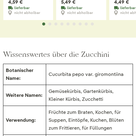
4,59 €
5,49 €
4,49 €
lieferbar
lieferbar
lieferbar
nicht abholbar
nicht abholbar
nicht ab
Wissenswertes über die Zucchini
Botanischer
Cucurbita pepo var. giromontiina
Name:
Gemüsekürbis, Gartenkürbis,
Weitere Namen:
Kleiner Kürbis, Zucchetti
Früchte zum Braten, Kochen, für
Verwendung:
Suppen, Eintöpfe, Kuchen, Blüten
zum Frittieren, für Füllungen