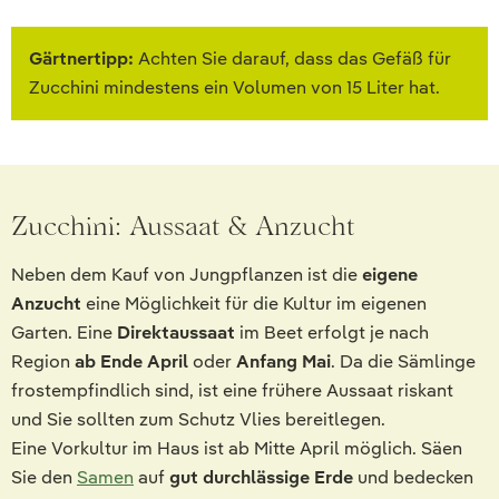
Gärtnertipp:
Achten Sie darauf, dass das Gefäß für
Zucchini mindestens ein Volumen von 15 Liter hat.
Zucchini: Aussaat & Anzucht
Neben dem Kauf von Jungpflanzen ist die
eigene
Anzucht
eine Möglichkeit für die Kultur im eigenen
Garten. Eine
Direktaussaat
im Beet erfolgt je nach
Region
ab Ende April
oder
Anfang Mai
. Da die Sämlinge
frostempfindlich sind, ist eine frühere Aussaat riskant
und Sie sollten zum Schutz Vlies bereitlegen.
Eine Vorkultur im Haus ist ab Mitte April möglich. Säen
Sie den
Samen
auf
gut durchlässige Erde
und bedecken