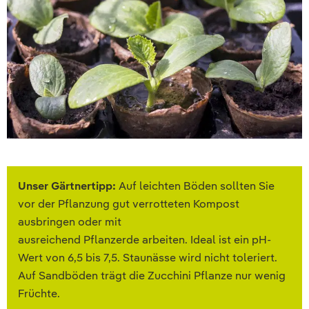
Unser Gärtnertipp:
Auf leichten Böden sollten Sie
vor der Pflanzung gut verrotteten Kompost
ausbringen oder mit
ausreichend Pflanzerde arbeiten. Ideal ist ein pH-
Wert von 6,5 bis 7,5. Staunässe wird nicht toleriert.
Auf Sandböden trägt die Zucchini Pflanze nur wenig
Früchte.