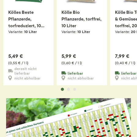
Kölles Beste
Kölle Bio
Kölle Bio 
Pflanzerde,
Pflanzerde, torffrei,
& Gemüsee
torfreduziert, 10
10 Liter
torffrei, 20
Variante:
10 Liter
Variante:
10 Liter
Variante:
20 
Liter
5,49 €
5,99 €
7,99 €
(0,55 € / 1 l)
(0,60 € / 1 l)
(0,40 € / 1 l)
derzeit nicht
lieferbar
lieferbar
lieferbar
nicht abholbar
nicht abholbar
nicht ab