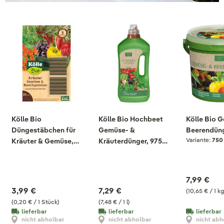
Kölle Bio
Kölle Bio Hochbeet
Kölle Bio 
Düngestäbchen für
Gemüse- &
Beerendüng
Variante:
750
Kräuter & Gemüse,
Kräuterdünger, 975
20 Stück
ml
7,99 €
3,99 €
7,29 €
(10,65 € / 1 kg
(0,20 € / 1 Stück)
(7,48 € / 1 l)
lieferbar
lieferbar
lieferbar
nicht abholbar
nicht abholbar
nicht abh