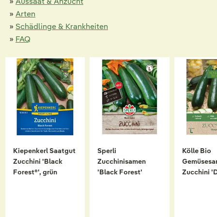
»
Aussaat & Anzucht
»
Arten
»
Schädlinge & Krankheiten
»
FAQ
Kiepenkerl Saatgut
Sperli
Kölle Bio
Zucchini 'Black
Zucchinisamen
Gemüsesa
Forest®', grün
'Black Forest'
Zucchini '