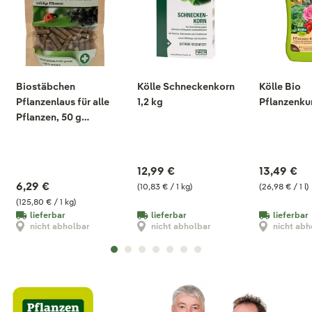
Biostäbchen
Kölle Schneckenkorn
Kölle Bio
Pflanzenlaus für alle
1,2 kg
Pflanzenku
Pflanzen, 50 g
Beutel
12,99 €
13,49 €
6,29 €
(10,83 € / 1 kg)
(26,98 € / 1 l)
(125,80 € / 1 kg)
lieferbar
lieferbar
lieferbar
nicht abholbar
nicht abholbar
nicht abh