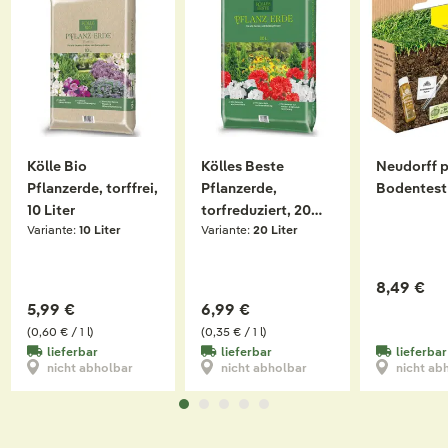
Kölle Bio
Kölles Beste
Neudorff 
Pflanzerde, torffrei,
Pflanzerde,
Bodentest
10 Liter
torfreduziert, 20
Variante:
10 Liter
Variante:
20 Liter
Liter
8,49 €
5,99 €
6,99 €
(0,60 € / 1 l)
(0,35 € / 1 l)
lieferbar
lieferbar
lieferbar
nicht abholbar
nicht abholbar
nicht ab