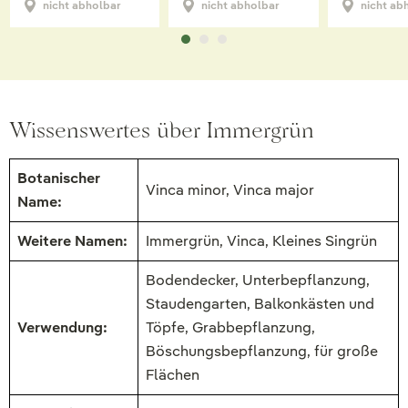
nicht abholbar
nicht abholbar
nicht ab
Wissenswertes über Immergrün
Botanischer
Vinca minor, Vinca major
Name:
Weitere Namen:
Immergrün, Vinca, Kleines Singrün
Bodendecker, Unterbepflanzung,
Staudengarten, Balkonkästen und
Verwendung:
Töpfe, Grabbepflanzung,
Böschungsbepflanzung, für große
Flächen