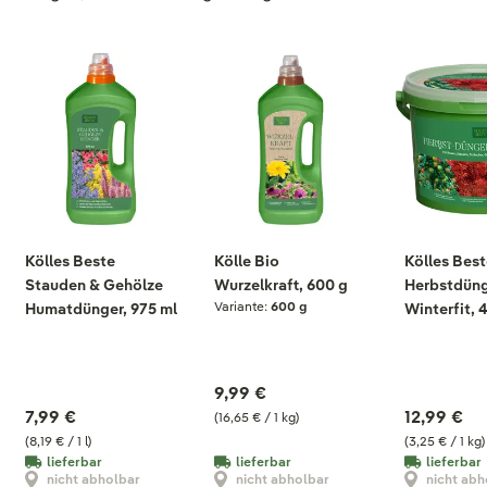
Kölles Beste
Kölle Bio
Kölles Best
Stauden & Gehölze
Wurzelkraft, 600 g
Herbstdün
Variante:
600 g
Humatdünger, 975 ml
Winterfit, 
9,99 €
7,99 €
12,99 €
(16,65 € / 1 kg)
(8,19 € / 1 l)
(3,25 € / 1 kg)
lieferbar
lieferbar
lieferbar
nicht abholbar
nicht abholbar
nicht abh