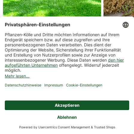
Schattenpflanzen – unsere Tipps für
Buchsbaum-E
dunkle Standorte
Buchsbaum ga
Schattenpflanzen sind ideal für dunkle
Doch immer 
Standorte. Mit der richtigen
Buchsbaumzün
Pflanzenauswahl können Sie
Erkrankungen 
Schattenplätze begrünen und mit etwas
Buchspflanzen
Pflege sich üb...
Zum Artikel
Zum Artikel
Weiterführende Links