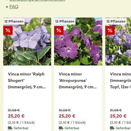
»
FAQ
12 Pflanzen
12 Pflanzen
12 Pflanzen
Vinca minor 'Ralph
Vinca minor
Vinca mino
Shugert'
'Atropurpurea'
(Immergrün
(Immergrün), 9 cm
(Immergrün), 9 cm
Topf, 12er
Topf, 12er-Set
Topf, 12er-Set
31,08 €
31,08 €
31,08 €
25,20 €
25,20 €
25,20 €
(2,10 € / 1 Stück)
(2,10 € / 1 Stück)
(2,10 € / 1 St
lieferbar
lieferbar
lieferbar