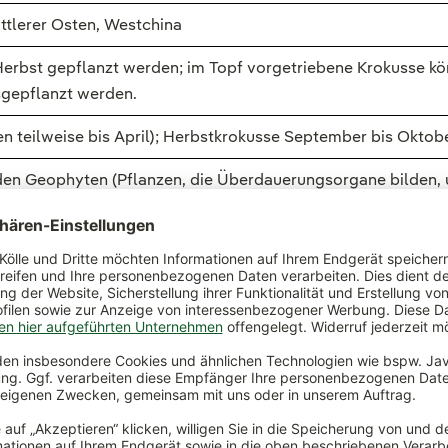
ittlerer Osten, Westchina
erbst gepflanzt werden; im Topf vorgetriebene Krokusse kö
sgepflanzt werden.
en teilweise bis April); Herbstkrokusse September bis Oktob
den Geophyten (Pflanzen, die Überdauerungsorgane bilden, 
n bei Krokussen ist eine Knolle, die jedoch umgangssprach
Krokusart, die wirtschaftlich von großer Bedeutung ist. Im G
ch zum Frühling dazugehören. Die farbenfrohen Blüten erfre
. Nicht nur für uns Menschen sind Krokusse ein Gewinn im Ga
en sich die Krokusse zum Verwildern und mit etwas Glück kö
gehört zur Familie der
Schwertliliengewächse
(Iridaceae). 
 Zimmer oder auf dem Balkon für Frühling sorgen. Nach der B