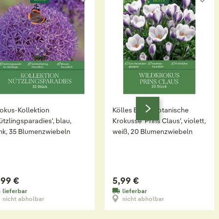
okus-Kollektion
Kölles Beste Botanische
ützlingsparadies', blau,
Krokusse 'Prins Claus', violett,
nk, 35 Blumenzwiebeln
weiß, 20 Blumenzwiebeln
,99 €
5,99 €
lieferbar
lieferbar
nicht abholbar
nicht abholbar