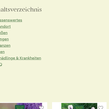
haltsverzeichnis
ssenswertes
andort
eßen
ngen
lanzen
ten
hädlinge & Krankheiten
Q