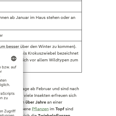
nnen ab Januar im Haus stehen oder an
er
um besser über den Winter zu kommen).
lich meist als Krokuszwiebel bezeichnet
arten eignen sich vor allem Wildtypen zum
uen je nach Lage ab Februar und sind nach
rten, auch viele Insekten erfreuen sich
nnen Sie sich
über Jahre
an einer
Als vorgetriebene
Pflanzen
im
Topf
sind
lüte lassen sich die
Zwiebelpflanzen