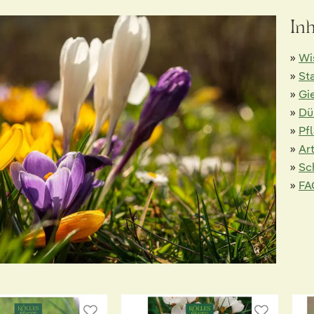
In
»
Wi
»
St
»
Gi
»
Dü
»
Pf
»
Ar
»
Sc
»
FA