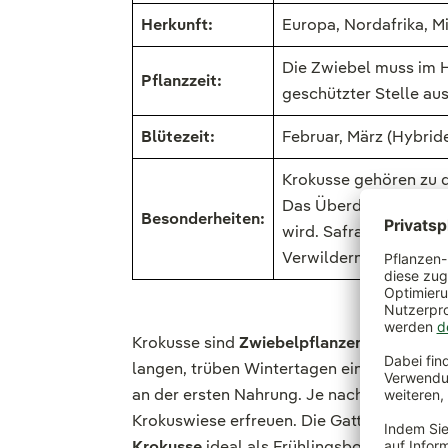
Herkunft:
Europa, Nordafrika, M
Die Zwiebel muss im H
Pflanzzeit:
geschützter Stelle au
Blütezeit:
Februar, März (Hybrid
Krokusse gehören zu 
Das Überdauerungsorga
Besonderheiten:
wird. Safran ist eine 
Verwildern.
Krokusse sind
Zwiebelpflanzen
, die einfa
langen, trüben Wintertagen ein Hochgenuss
an der ersten Nahrung. Je nach Sorte eign
Krokuswiese erfreuen. Die Gattung Krokus 
Krokusse
ideal als Frühlingsboten, die im