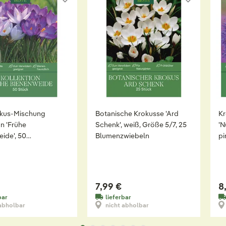
okus-Mischung
Botanische Krokusse 'Ard
Kr
on 'Frühe
Schenk', weiß, Größe 5/7, 25
'N
ide', 50
Blumenzwiebeln
pi
wiebeln
7,99 €
8
bar
lieferbar
 abholbar
nicht abholbar