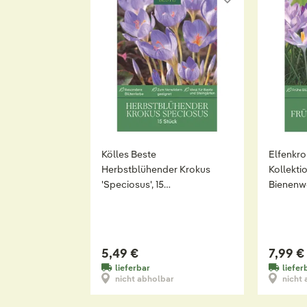
Kölles Beste
Elfenkr
Herbstblühender Krokus
Kollekti
'Speciosus', 15
Bienenwe
Krokuszwiebeln
Blumenz
5,49 €
7,99 €
lieferbar
liefer
nicht abholbar
nicht