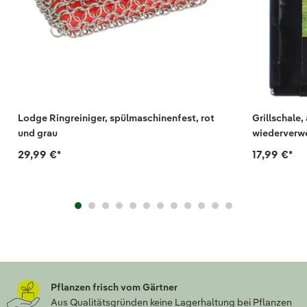
Lodge Ringreiniger, spülmaschinenfest, rot
Grillschale,
und grau
wiederverw
29,99 €
*
17,99 €
*
Pflanzen frisch vom Gärtner
Aus Qualitätsgründen keine Lagerhaltung bei Pflanzen