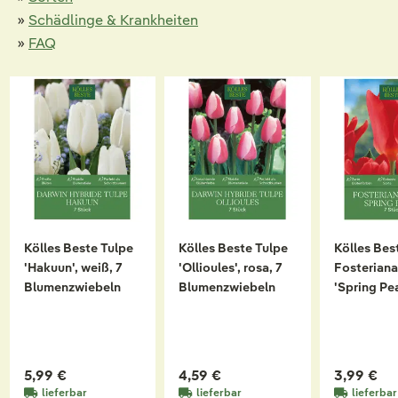
»
Schädlinge & Krankheiten
»
FAQ
Kölles Beste Tulpe
Kölles Beste Tulpe
Kölles Bes
'Hakuun', weiß, 7
'Ollioules', rosa, 7
Fosteriana
Blumenzwiebeln
Blumenzwiebeln
'Spring Pea
rosa, 7
Blumenzwi
5,99 €
4,59 €
3,99 €
lieferbar
lieferbar
lieferbar