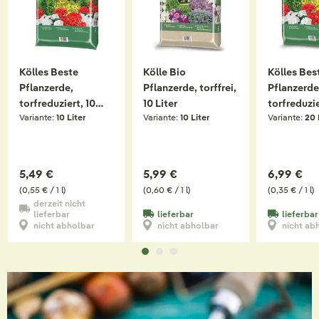
Kölles Beste
Kölle Bio
Kölles Bes
Pflanzerde,
Pflanzerde, torffrei,
Pflanzerde
torfreduziert, 10
10 Liter
torfreduzie
Variante:
10 Liter
Variante:
10 Liter
Variante:
20 
Liter
Liter
5,49 €
5,99 €
6,99 €
(0,55 € / 1 l)
(0,60 € / 1 l)
(0,35 € / 1 l)
derzeit nicht
lieferbar
lieferbar
lieferbar
nicht abholbar
nicht abholbar
nicht ab