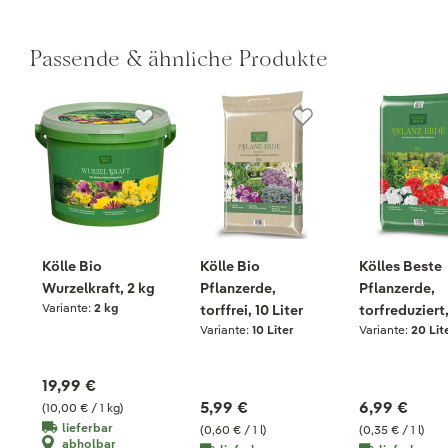
Passende & ähnliche Produkte
Kölle Bio
Kölle Bio
Kölles Beste
Wurzelkraft, 2 kg
Pflanzerde,
Pflanzerde,
Variante:
2 kg
torffrei, 10 Liter
torfreduziert
Variante:
10 Liter
Variante:
20 Lit
Liter
19,99 €
5,99 €
6,99 €
(10,00 € / 1 kg)
lieferbar
(0,60 € / 1 l)
(0,35 € / 1 l)
abholbar