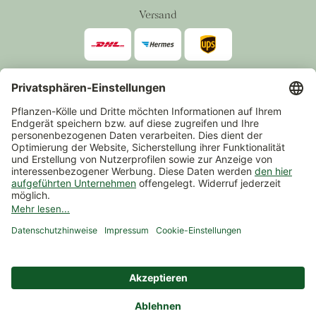
Versand
Zahlarten
*Alle Preise inkl. gesetzlicher Mehrwertsteuer zzgl.
Versand
.
Mindestbestellwert 14,90 €, ausgenommen sind Gutscheine und
Events.
Vertrag widerrufen
© 2026 Pflanzen-Kölle Gartencenter GmbH & Co. KG
AGB
Widerrufsrecht
Datenschutz
Impressum
Nutzungsbedingungen Chatbot
Barrierefreiheit