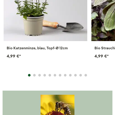
Bio Katzenminze, blau, Topf-Ø 12cm
Bio Strauch
4,99 €
*
4,99 €
*