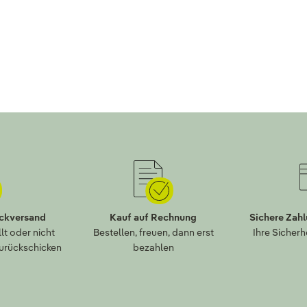
ückversand
Kauf auf Rechnung
Sichere Zah
lt oder nicht
Bestellen, freuen, dann erst
Ihre Sicherh
zurückschicken
bezahlen