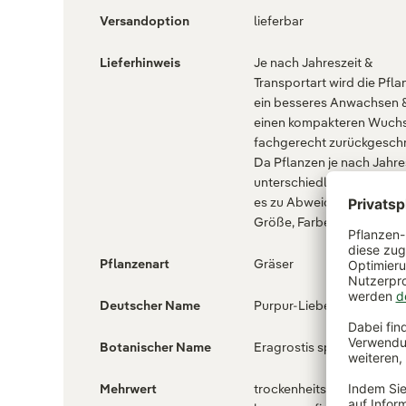
Versandoption
lieferbar
Lieferhinweis
Je nach Jahreszeit &
Transportart wird die Pfla
ein besseres Anwachsen 
einen kompakteren Wuch
fachgerecht zurückgeschn
Da Pflanzen je nach Jahre
unterschiedlich aussehen
es zu Abweichung in Auss
Größe, Farbe & Form kom
Pflanzenart
Gräser
Deutscher Name
Purpur-Liebesgras
Botanischer Name
Eragrostis spectabilis
Mehrwert
trockenheitsverträglich,,