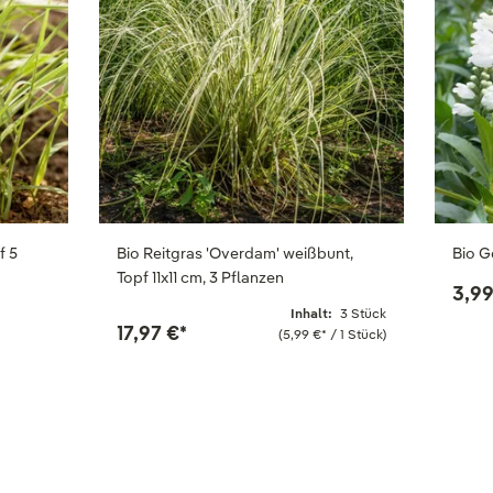
f 5
Bio Reitgras 'Overdam' weißbunt,
Bio G
Topf 11x11 cm, 3 Pflanzen
3,99
Inhalt:
3 Stück
17,97 €
*
(5,99 €
*
/ 1 Stück)