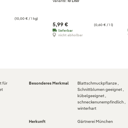
Variante:
10 Liter
(10,00 € / 1 kg)
5,99 €
(0,60 € / 1 l)
lieferbar
nicht abholbar
 für
Besonderes Merkmal
Blattschmuckpflanze ,
et
Schnittblumen geeignet ,
kübelgeeignet ,
g
schneckenunempfindlich ,
winterhart
Herkunft
Gärtnerei München