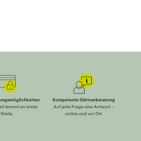
lungsmöglichkeiten
Kompetente Gärtnerberatung
eit kommt an erster
Auf jede Frage eine Antwort –
Stelle
online und vor Ort