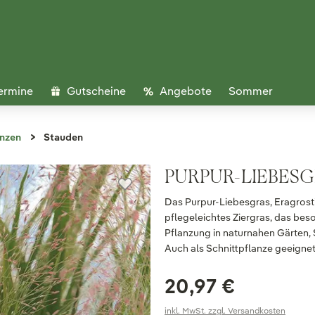
ermine
Gutscheine
Angebote
Sommer
anzen
Stauden
PURPUR-LIEBESG
Das Purpur-Liebesgras, Eragrostis 
pflegeleichtes Ziergras, das beso
Pflanzung in naturnahen Gärten,
Auch als Schnittpflanze geeignet
20,97 €
inkl. MwSt. zzgl. Versandkosten