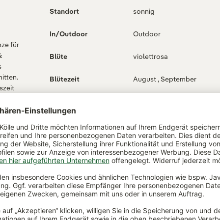
Standort
sonnig
In/Outdoor
Outdoor
nze für
&
Blüte
violettrosa
s
itten.
Blütezeit
August , September
szeit
, kann
Blatt
grau-grün bis rot-braun
ehen,
men.
Wuchsform
buschig
Wuchshöhe
30-40 cm
gepflanzt in
Pflanztopf
Pflanztopfgröße
14 cm Ø
schnec
Bodentyp
für sandige, durchlässige