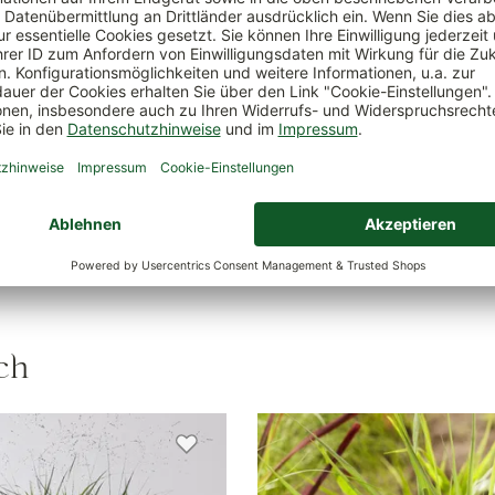
tgeeig
Böden
Verwendungszweck
für Freiland, Beete, Steinga
Kübelbepflanzung
Wasserbedarf
wenig
ch